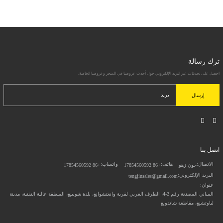
ترك رسالة
احصل على تحديثات عبر البريد الإلكتروني حول أحدث عروضنا في المتجر وعروضنا الخاصة.
إرسال
اتصل بنا
الاتصال:
هاتف:
واتساب:
جون زهو
+86 17854560592
+86 17854560592
البريد الإلكتروني:
tengjinsales@gmail.com
عنوان:
المباني المصنعة رقم 2-4، الطرف الغربي لقرية وانغتشوانغ، بلدة شويينغ، المنطقة عالية التقنية، مدينة
لياوتشنغ، مقاطعة شاندونغ