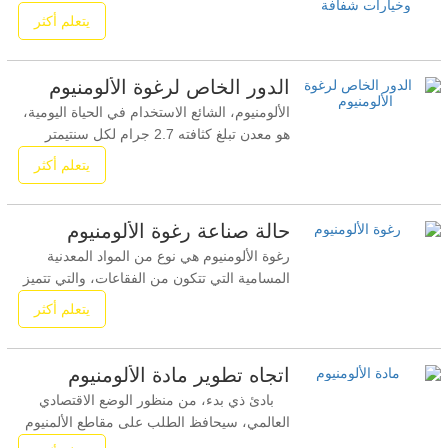
(لياوتشنغ) للتكنولوجيا الجديدة للمواد المحدودة
يتعلم أكثر
تلتزم الشركة بتصميم معدات رغوة الألومنيوم،
والبحث والتطوير في المواد، وتصنيع المنتجات.
بالتعاون مع مؤسسات بحثية مثل جامعة نورث
الدور الخاص لرغوة الألومنيوم
إيسترن وجامعة سوتشو، أنشأت الشركة قاعدة
الألومنيوم، الشائع الاستخدام في الحياة اليومية،
هو معدن تبلغ كثافته 2.7 جرام لكل سنتيمتر
مكعب، وهي بالتأكيد ليست كثافة يمكن أن تطفو
يتعلم أكثر
على الماء. ومع ذلك، قام المراسل مؤخرًا
بزيارة منطقة التكنولوجيا الفائقة في مقاطعة
آنهوي وشاهد نوعًا من المعدن الذي يمكن أن
حالة صناعة رغوة الألومنيوم
يطفو - رغوة الألومنيوم. رغوة الألومنيوم
رغوة الألومنيوم هي نوع من المواد المعدنية
المسامية التي تتكون من الفقاعات، والتي تتميز
بمزايا الوزن الخفيف، والقوة العالية، ومقاومة
يتعلم أكثر
التآكل، وعزل الصوت، والعزل الحراري، وما إلى
ذلك، وتستخدم على نطاق واسع في البناء
والنقل والطيران والفضاء وغيرها. مجالات. تعد
اتجاه تطوير مادة الألومنيوم
صناعة رغوة الألومنيوم صناعة جديدة ذات
بادئ ذي بدء، من منظور الوضع الاقتصادي
العالمي، سيحافظ الطلب على مقاطع الألمنيوم
على نمو مطرد، لكن المنافسة ستصبح أيضًا