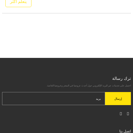
يتعلم أكثر
شرسة على نحو متزايد. من أجل تحسين القدرة
التنافسية للمؤسسات، ستولي شركات قطاعات
الألومنيوم المزيد من الاهتمام لابتكار المنتجات
وتحسين العمليات، وتسعى جاهدة لتكون في
وضع لا يقهر
ترك رسالة
احصل على تحديثات عبر البريد الإلكتروني حول أحدث عروضنا في المتجر وعروضنا الخاصة.
إرسال
اتصل بنا