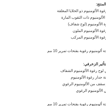
لمنتج:
 الألومنيوم (لوح شفاف)
أثير الزخرفي: