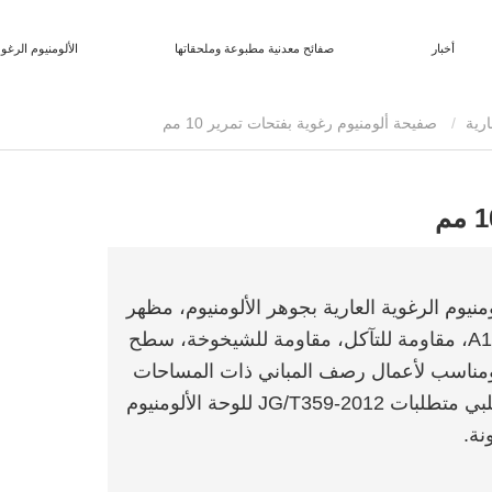
أخبار
صفائح معدنية مطبوعة وملحقاتها
الألومنيوم الرغو
رية
صفيحة ألومنيوم رغوية بفتحات تمرير 10 مم
نيوم الرغوية العارية بجوهر الألومنيوم، مظهر
معدني رمادي فضي، حماية من الحرائق من الفئة A1، مقاومة للتآكل، مقاومة للشيخوخة، سطح
 ومناسب لأعمال رصف المباني ذات المساحات
الكبيرة. اجتاز المنتج اختبار هيئة الاختبار الوطنية، ويلبي متطلبات JG/T359-2012 للوحة الألومنيوم
نة.