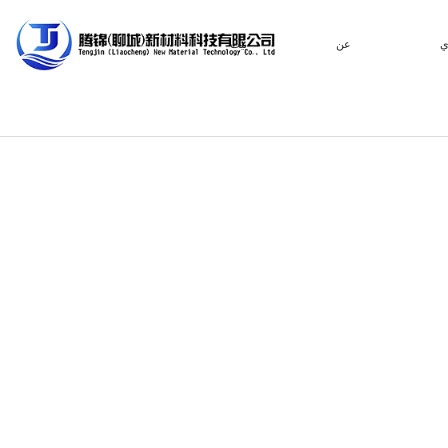
ي
عن
بيت