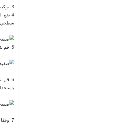
3. تركيب فتحة واجهة التوصيل وتثبيتها بالقاعدة الخشبية باستخدام البراغي
4.
ضع الم
سطحي، ويجب ألا
5. قم بتركيب لوح الرغوة الألومنيوم في الموضع المحدد، مع مطابقة الحافة مع فتحة الاستقبال؛
6. قم 
باستخدا
7. وفقًا للطريقة المذكورة أعلاه، قم بتثبيت الألواح المتبقية على الحائط بالتتابع