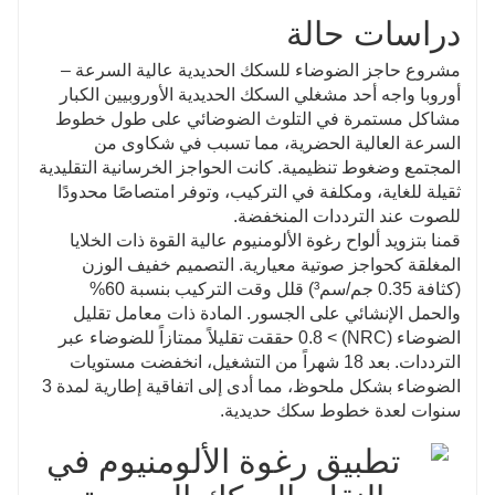
دراسات حالة
مشروع حاجز الضوضاء للسكك الحديدية عالية السرعة –
أوروبا واجه أحد مشغلي السكك الحديدية الأوروبيين الكبار
مشاكل مستمرة في التلوث الضوضائي على طول خطوط
السرعة العالية الحضرية، مما تسبب في شكاوى من
المجتمع وضغوط تنظيمية. كانت الحواجز الخرسانية التقليدية
ثقيلة للغاية، ومكلفة في التركيب، وتوفر امتصاصًا محدودًا
للصوت عند الترددات المنخفضة.
قمنا بتزويد ألواح رغوة الألومنيوم عالية القوة ذات الخلايا
المغلقة كحواجز صوتية معيارية. التصميم خفيف الوزن
(كثافة 0.35 جم/سم³) قلل وقت التركيب بنسبة 60%
والحمل الإنشائي على الجسور. المادة ذات معامل تقليل
الضوضاء (NRC) > 0.8 حققت تقليلاً ممتازاً للضوضاء عبر
الترددات. بعد 18 شهراً من التشغيل، انخفضت مستويات
الضوضاء بشكل ملحوظ، مما أدى إلى اتفاقية إطارية لمدة 3
سنوات لعدة خطوط سكك حديدية.