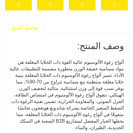
العسكرية.
هذه المزايا تجعل ألواح رغوة الألومنيوم ذات الخلايا المغلقة
بديلاً متفوقًا للمواد التقليدية، مع تحقيق توفير في التكاليف
من خلال الوزن المخفف وعمر الخدمة الأطول.
تفاصيل المنتج
وصف المنتج:
ألواح رغوة الألومنيوم عالية القوة ذات الخلايا المغلقة هي
مواد مسامية خفيفة الوزن متطورة مصممة للتطبيقات عالية
الأداء. تتميز ألواح رغوة الألومنيوم ذات الخلايا المغلقة ببنية
خلايا مغلقة منتظمة مع مسامية تتراوح بين 70-90%، مما
يوفر نسب قوة إلى وزن استثنائية. مثالية لتخفيف الوزن
الهيكلي، تتفوق ألواح رغوة الألومنيوم في امتصاص الطاقة،
العزل الصوتي، والمقاومة الحرارية. تضمن تقنية الرغوة ذات
الضغط المتغير الخاصة بشركة شاندونغ هونغجون تجانسًا
متفوقًا في ألواح رغوة الألومنيوم ذات الخلايا المغلقة، مما
يجعلها الخيار المفضل لمشاريع B2B الصعبة في السكك
الحديدية، الطيران، والبناء.