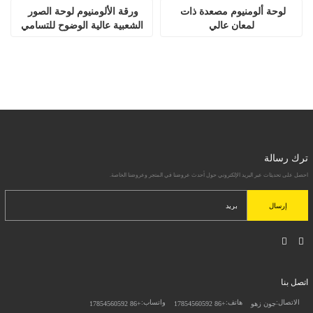
لوحة ألومنيوم مصعدة ذات 
ورقة الألومنيوم لوحة الصور 
لمعان عالي
الشعبية عالية الوضوح للتسامي
ترك رسالة
احصل على تحديثات عبر البريد الإلكتروني حول أحدث عروضنا في المتجر وعروضنا الخاصة.
إرسال
اتصل بنا
الاتصال:
هاتف:
واتساب:
جون زهو
+86 17854560592
+86 17854560592