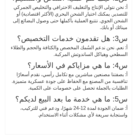
أ: نحن نتولى الإنتاج والتغليف الاحترافي والتخليص الجمركي
للتصدير. يمكنك اختيار الشحن البحري (الأكثر اقتصادية) أو
الشحن الجوي. نتتبع العملية بأكملها حتى وصول البضائع إلى
مينائك أو بابك.
س3: هل تقدمون خدمات التخصيص؟
أ: نعم. نحن ندعم السُمك المخصص والكثافة والحجم والطلاء
السطحي وهياكل الساندوتش المركبة.
س4: ما هي مزاياكم في الأسعار؟
أ: بصفتنا مصنعين مباشرين مع تكامل رأسي، نقدم أسعارًا
تنافسية من المصنع مع الحفاظ على جودة عسكرية متميزة.
الطلبات بالجملة تحصل على خصومات على الكمية.
س5: ما هي خدمة ما بعد البيع لديكم؟
أ: ضمان الجودة لمدة 12-24 شهرًا، ودعم فني للتركيب،
واستجابة سريعة لأي مشكلات أثناء الاستخدام.