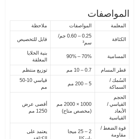
المواصفات
المعلمة
المواصفات
ملاحظة
0.25 – 0.60 جم/
الكثافة
قابل للتخصيص
سم³
بنية الخلايا
المسامية
70% – 90%
المغلقة
قطر المسام
0.7 – 10 مم
توزيع منتظم
السُمك /
قياسي 10-50
5 – 200 مم
السماكة
مم
الحجم
القياسي /
1000 × 2000 مم
أقصى عرض
الأبعاد
(مخصص متاح)
1250 مم
القياسية
قوة الضغط /
2 – 25 ميجا
يعتمد على
مقاومة
باسكال
الكثافة