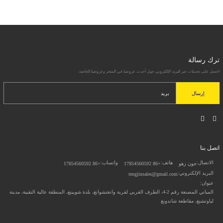
ترك رسالة
احصل على تحديثات عبر البريد الإلكتروني حول أحدث عروضنا في المتجر وعروضنا الخاصة.
إرسال
اتصل بنا
الاتصال:
هاتف:
واتساب:
جون زهو
+86 17854560592
+86 17854560592
البريد الإلكتروني:
tengjinsales@gmail.com
عنوان:
المباني المصنعة رقم 2-4، الطرف الغربي لقرية وانغتشوانغ، بلدة شويينغ، المنطقة عالية التقنية، مدينة
لياوتشنغ، مقاطعة شاندونغ