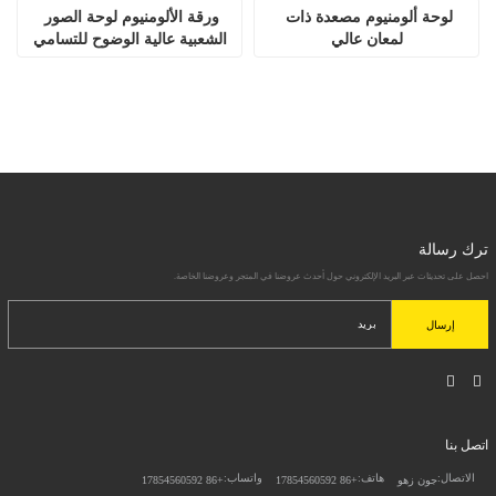
لوحة ألومنيوم مصعدة ذات 
ورقة الألومنيوم لوحة الصور 
لمعان عالي
الشعبية عالية الوضوح للتسامي
ترك رسالة
احصل على تحديثات عبر البريد الإلكتروني حول أحدث عروضنا في المتجر وعروضنا الخاصة.
إرسال
اتصل بنا
الاتصال:
هاتف:
واتساب:
جون زهو
+86 17854560592
+86 17854560592